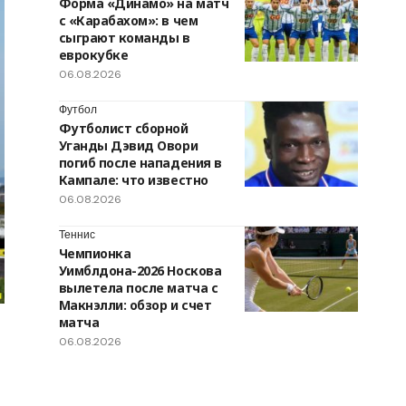
Форма «Динамо» на матч
с «Карабахом»: в чем
сыграют команды в
еврокубке
06.08.2026
Футбол
Футболист сборной
Уганды Дэвид Овори
погиб после нападения в
Кампале: что известно
06.08.2026
Теннис
Чемпионка
Уимблдона-2026 Носкова
вылетела после матча с
Макнэлли: обзор и счет
матча
06.08.2026