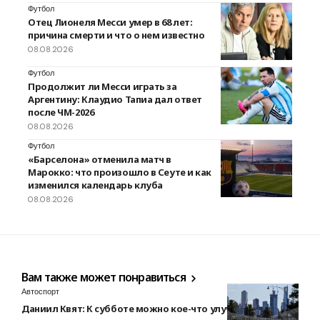
Футбол
Отец Лионеля Месси умер в 68 лет:
причина смерти и что о нем известно
08.08.2026
Футбол
Продолжит ли Месси играть за
Аргентину: Клаудио Тапиа дал ответ
после ЧМ-2026
08.08.2026
Футбол
«Барселона» отменила матч в
Марокко: что произошло в Сеуте и как
изменился календарь клуба
08.08.2026
Вам также может понравиться
Автоспорт
Даниил Квят: К субботе можно кое-что улучшить