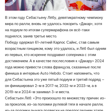
В этом году Себастьену Лёбу, девятикратному чемпиону
мира по ралли, вновь не удалось покорить «Дакар», хотя
на подиум по итогам супермарафона он всё-таки
поднялся, заняв третье место.
Победу одержал 61-летний Карлос Сайнс, став самым
возрастным гонщиком, кому это удалось, и Лёб был одним
из первых, кто искренне поздравил соперника с этим
достижением. А в качестве послесловия к «Дакару» 2024
года можно привести слова француза, сказанные после
финиша в интервью Auto Hebdo. Стоит напомнить, что
для Себастьена это уже пятый подиум и третий подряд –
он финишировал 2-м в 2017-м, 2022-м и 2023-м, а в
2019-м и 2024-м занимал 3-и места.
Себастьен Лёб: «Это произошло по множеству причин: из-
за проколов, из-за поломки рулевой тяги в начале ралли,
из-за поломки рычага подвески на предпоследнем этапе.