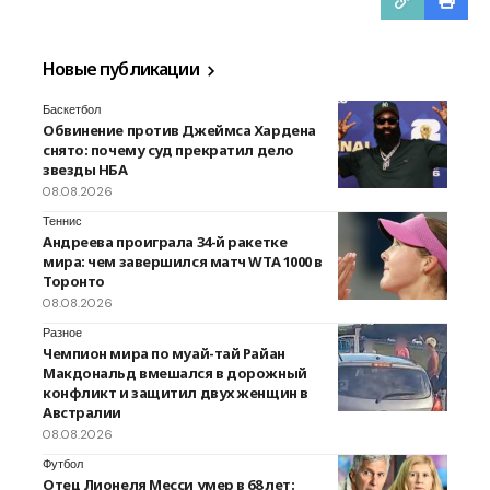
Новые публикации
Баскетбол
Обвинение против Джеймса Хардена
снято: почему суд прекратил дело
звезды НБА
08.08.2026
Теннис
Андреева проиграла 34-й ракетке
мира: чем завершился матч WTA 1000 в
Торонто
08.08.2026
Разное
Чемпион мира по муай-тай Райан
Макдональд вмешался в дорожный
конфликт и защитил двух женщин в
Австралии
08.08.2026
Футбол
Отец Лионеля Месси умер в 68 лет: