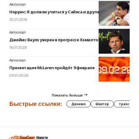
Автоспорт
Норрис: Я должен учиться у Сайнса и других гонщиков
20.01.2019
Автоспорт
Джеймс Ваулз уверен в прогрессе Хэмилтона
18.07.2025
Автоспорт
Презентация McLaren пройдёт 9 февраля
09.01.2026
Показать больше
Быстрые ссылки:
Динамо
Шахтер
трансфер