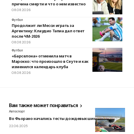
причина смерти и что о нем известно
08.08.2026
Футбол
Продолжит ли Месси играть за
Аргентину: Клаудио Тапиа дал ответ
после ЧМ-2026
08.08.2026
Футбол
«Барселона» отменила матч в
Марокко: что произошло в Сеуте и как
изменился календарь клуба
08.08.2026
Вам также может понравиться
Автоспорт
Во Фьорано начались тесты дождевых шин 2026 года
22.06.2025