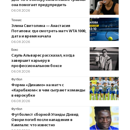
она помогает предупредить
06.08.2026
Теннис
Элина Свитолина — Анастасия
Потапова: где смотреть матч WTA 1000,
дата и время начала
06.08.2026
Бокс
Сауль Альварес рассказал, когда
завершит карьеру в
профессиональном боксе
06.08.2026
Футбол
Форма «Динамо» на матч с
«Карабахом»: в чем сыграют команды
в еврокубке
06.08.2026
Футбол
Футболист сборной Уганды Дэвид
Овори погиб после нападения в
Кампале: что известно