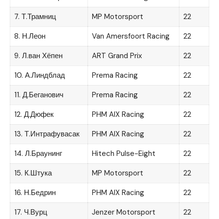
7. Т.Трамниц
MP Motorsport
22
8. Н.Леон
Van Amersfoort Racing
22
9. Л.ван Хёпен
ART Grand Prix
22
10. А.Линдблад
Prema Racing
22
11. Д.Беганович
Prema Racing
22
12. Д.Дюфек
PHM AIX Racing
22
13. Т.Интрафувасак
PHM AIX Racing
22
14. Л.Браунинг
Hitech Pulse-Eight
22
15. К.Штука
MP Motorsport
22
16. Н.Бедрин
PHM AIX Racing
22
17. Ч.Вурц
Jenzer Motorsport
22