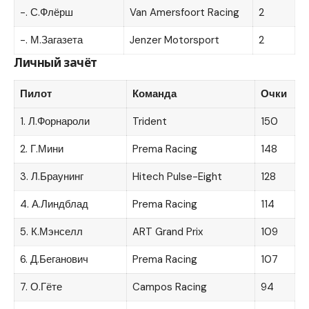
-. С.Флёрш
Van Amersfoort Racing
2
-. М.Загазета
Jenzer Motorsport
2
Личный зачёт
Пилот
Команда
Очки
1. Л.Форнароли
Trident
150
2. Г.Мини
Prema Racing
148
3. Л.Браунинг
Hitech Pulse-Eight
128
4. А.Линдблад
Prema Racing
114
5. К.Мэнселл
ART Grand Prix
109
6. Д.Беганович
Prema Racing
107
7. О.Гёте
Campos Racing
94