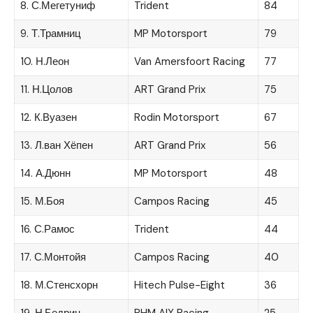
8. С.Мегетуниф
Trident
84
9. Т.Трамниц
MP Motorsport
79
10. Н.Леон
Van Amersfoort Racing
77
11. Н.Цолов
ART Grand Prix
75
12. К.Вуазен
Rodin Motorsport
67
13. Л.ван Хёпен
ART Grand Prix
56
14. А.Дюнн
MP Motorsport
48
15. М.Боя
Campos Racing
45
16. С.Рамос
Trident
44
17. С.Монтойя
Campos Racing
40
18. М.Стенсхорн
Hitech Pulse-Eight
36