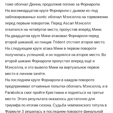
тоже обогнал Дюнна, продолжив погоню за Форнароли.
На восемнадцатом круге Форнароли с дымом из-под
заблокированных колёс обогнал Мэнселла на торможении
перед первым поворотом. Перед Ascari Мэнселл
откатился на четвёртое место, пропустив вперёд Мини.
На двадцатом круге Мини атаковал Форнароли перед
второй шиканой, но гонщик Trident отстоял второе место.
На следующем круге атака Мини в первом повороте
получилась успешной, и он поднялся на второе место. Во
второй шикане Форнароли пропустил вперед ещё и
Мэнселла, и это вывело Мини на виртуальное первое
место в личном зачёте.
На последнем круге Форнароли в каждом повороте
предпринимал отчаянные попытки обогнать Мэнселла, и в
Parabolica смог пройти Кристиана и подняться на третье
место. Этого результата оказалось достаточно для
триумфа по итогам сезона. Судьба чемпионского титула в
Формуле 3 решилась в последнем повороте финальной