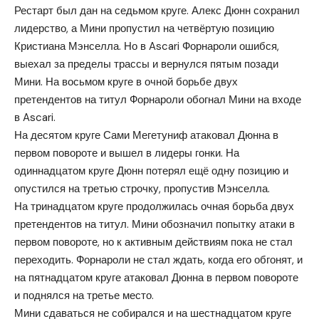
Рестарт был дан на седьмом круге. Алекс Дюнн сохранил
лидерство, а Мини пропустил на четвёртую позицию
Кристиана Мэнселла. Но в Ascari Форнароли ошибся,
выехал за пределы трассы и вернулся пятым позади
Мини. На восьмом круге в очной борьбе двух
претендентов на титул Форнароли обогнал Мини на входе
в Ascari.
На десятом круге Сами Мегетуниф атаковал Дюнна в
первом повороте и вышел в лидеры гонки. На
одиннадцатом круге Дюнн потерял ещё одну позицию и
опустился на третью строчку, пропустив Мэнселла.
На тринадцатом круге продолжилась очная борьба двух
претендентов на титул. Мини обозначил попытку атаки в
первом повороте, но к активным действиям пока не стал
переходить. Форнароли не стал ждать, когда его обгонят, и
на пятнадцатом круге атаковал Дюнна в первом повороте
и поднялся на третье место.
Мини сдаваться не собирался и на шестнадцатом круге