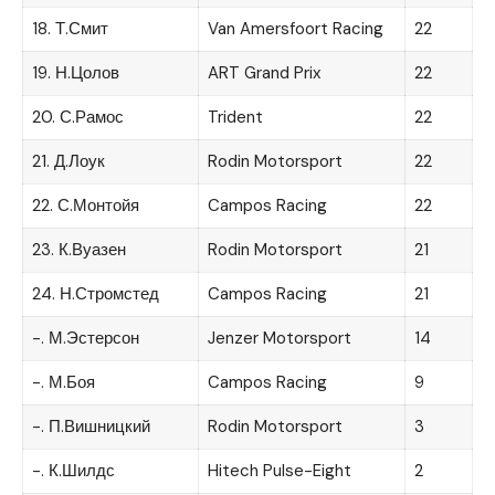
18. Т.Смит
Van Amersfoort Racing
22
19. Н.Цолов
ART Grand Prix
22
20. С.Рамос
Trident
22
21. Д.Лоук
Rodin Motorsport
22
22. С.Монтойя
Campos Racing
22
23. К.Вуазен
Rodin Motorsport
21
24. Н.Стромстед
Campos Racing
21
-. М.Эстерсон
Jenzer Motorsport
14
-. М.Боя
Campos Racing
9
-. П.Вишницкий
Rodin Motorsport
3
-. К.Шилдс
Hitech Pulse-Eight
2