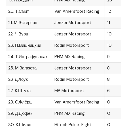
19. Н.Бедрин
PHM AIX Racing
25
20. Т.Смит
Van Amersfoort Racing
12
21. М.Эстерсон
Jenzer Motorsport
11
22. Ч.Вурц
Jenzer Motorsport
10
23. П.Вишницкий
Rodin Motorsport
10
24. Т.Интрафувасак
PHM AIX Racing
9
25. М.Загазета
Jenzer Motorsport
8
26. Д.Лоук
Rodin Motorsport
8
27. К.Штука
MP Motorsport
6
28. С.Флёрш
Van Amersfoort Racing
0
29. Д.Дюфек
PHM AIX Racing
0
30. К.Шилдс
Hitech Pulse-Eight
0