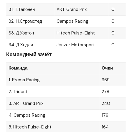
31. Т.Тапонен
ART Grand Prix
0
32. Н.Стромстед
Campos Racing
0
33. Д.Уортон
Hitech Pulse-Eight
0
34. Д.Хедли
Jenzer Motorsport
0
Командный зачёт
Команда
Очки
1. Prema Racing
369
2. Trident
278
3. ART Grand Prix
240
4. Campos Racing
179
5. Hitech Pulse-Eight
164