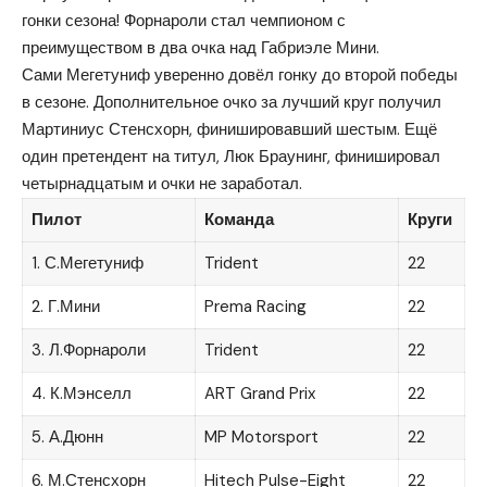
гонки сезона! Форнароли стал чемпионом с
преимуществом в два очка над Габриэле Мини.
Сами Мегетуниф уверенно довёл гонку до второй победы
в сезоне. Дополнительное очко за лучший круг получил
Мартиниус Стенсхорн, финишировавший шестым. Ещё
один претендент на титул, Люк Браунинг, финишировал
четырнадцатым и очки не заработал.
Пилот
Команда
Круги
1. С.Мегетуниф
Trident
22
2. Г.Мини
Prema Racing
22
3. Л.Форнароли
Trident
22
4. К.Мэнселл
ART Grand Prix
22
5. А.Дюнн
MP Motorsport
22
6. М.Стенсхорн
Hitech Pulse-Eight
22