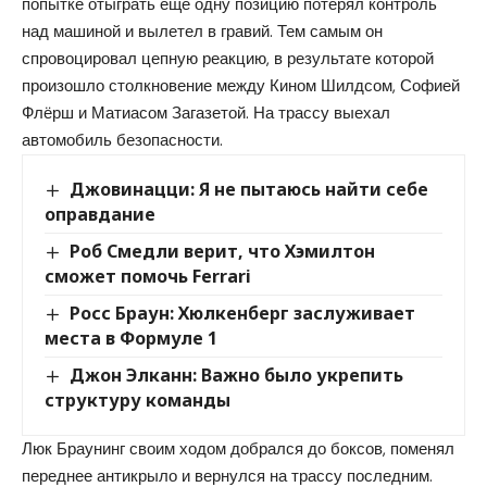
попытке отыграть ещё одну позицию потерял контроль
над машиной и вылетел в гравий. Тем самым он
спровоцировал цепную реакцию, в результате которой
произошло столкновение между Кином Шилдсом, Софией
Флёрш и Матиасом Загазетой. На трассу выехал
автомобиль безопасности.
Джовинацци: Я не пытаюсь найти себе
оправдание
Роб Смедли верит, что Хэмилтон
сможет помочь Ferrari
Росс Браун: Хюлкенберг заслуживает
места в Формуле 1
Джон Элканн: Важно было укрепить
структуру команды
Люк Браунинг своим ходом добрался до боксов, поменял
переднее антикрыло и вернулся на трассу последним.