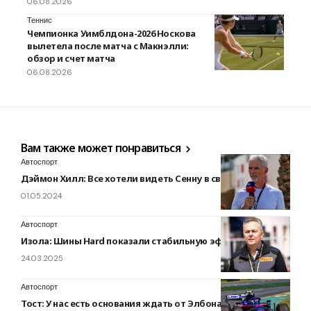
06.08.2026
Теннис
Чемпионка Уимблдона-2026 Носкова
вылетела после матча с Макнэлли:
обзор и счет матча
06.08.2026
Вам также может понравиться
Автоспорт
Дэймон Хилл: Все хотели видеть Сенну в своей команде
01.05.2024
Автоспорт
Изола: Шины Hard показали стабильную эффективность
24.03.2025
Автоспорт
Тост: У нас есть основания ждать от Элбона большего