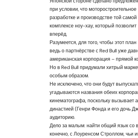
Японской стороне сделано предложение
при условии, что моторостроительно
разработке и производстве той самой 
комплексе ноу-хау, который позволи
вперёд.
Разумеется, для того, чтобы этот план
ведь о партнёрстве с Red Bull уже дав
американская корпорация – прямой к
Но в Red Bull придумали хитрый марк
особым образом.
Не исключено, что они будут выпускат
угадываются названия обеих корпорац
кинематографа, поскольку вызывает 
династией (Генри Фонда и его дочь Д
аудиторию.
Дело за малым: найти общий язык со в
конечно, с Лоуренсом Строллом, чьи 