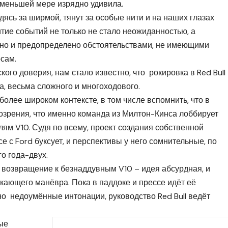
о меньшей мере изрядно удивила.
дясь за ширмой, тянут за особые нити и на наших глазах
тие событий не только не стало неожиданностью, а
ено и предопределено обстоятельствами, не имеющими
сам.
ого доверия, нам стало известно, что рокировка в Red Bull
а, весьма сложного и многоходового.
олее широком контексте, в том числе вспомнить, что в
дозрения, что именно команда из Милтон-Кинса лоббирует
м V10. Судя по всему, проект создания собственной
е с Ford буксует, и перспективы у него сомнительные, по
о года-двух.
 возвращение к безнаддувным V10 – идея абсурдная, и
екающего манёвра. Пока в паддоке и прессе идёт её
о недоумённые интонации, руководство Red Bull ведёт
вые