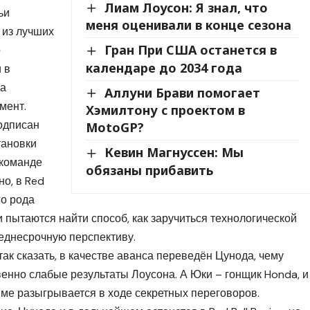
Лиам Лоусон: Я знал, что
ьи
меня оценивали в конце сезона
 из лучших
Гран При США останется в
о
календаре до 2034 года
 в
ра
Аллуни Брави помогает
мент.
Хэмилтону с проектом в
подписан
MotoGP?
тановки
Кевин Магнуссен: Мы
 команде
обязаны прибавить
но, в Red
го рода
и пытаются найти способ, как заручиться технологической
еднесрочную перспективу.
 так сказать, в качестве аванса переведён Цунода, чему
енно слабые результаты Лоусона. А Юки – гонщик Honda, и
мме разыгрывается в ходе секретных переговоров.