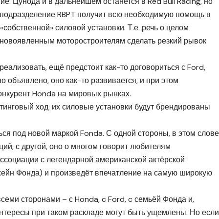
: Цунода и в дальнейшем останется в Red Bull Racing, но
е подразделение RBPT получит всю необходимую помощь в
«собственной» силовой установки. Т.е. речь о целом
т новоявленным моторостроителям сделать резкий рывок
 реализовать, ещё предстоит как-то договориться с Ford,
но объявлено, оно как-то развивается, и при этом
онкурент Honda на мировых рынках.
етинговый ход: их силовые установки будут брендированы
ься под новой маркой Fonda. С одной стороны, в этом слове
ий, с другой, оно о многом говорит любителям
ассоциации с легендарной американской актёрской
жейн Фонда) и произведёт впечатление на самую широкую
семи сторонами – с Honda, c Ford, c семьёй Фонда и,
интересы при таком раскладе могут быть ущемлены. Но если