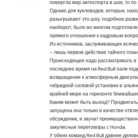
повергла мир автоспорта в шок, то п
Однако для кукловодов, которые, нахо
разыгрывают это шоу, подобное разви
наоборот, было во многом подготовл
прямого отношения к кадровым вопро
Из источников, заслуживающих всяческ
– лишь первое действие тайного план
Происходящее надо рассматривать в б
последнее время на Red Bull пали по
возвращение к атмосферным двигателя
гибридной силовой установки в альянс
крайней мере на горизонте ближайшег
Каким может быть выход? Продвигать
запущена она только в качестве отвл
обсуждение, и звучат преимущественн
закулисные переговоры с Honda.
У обеих команд Red Bull давние дело