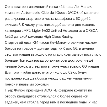
Организаторы знаменитой гонки «24 часа Ле-Мана»,
компания Automobile Club de l’Ouest (ACO), объявили о
расширении стартового листа марафона с 60 до 62
экипажей. К числу участников добавлены две машины
категории LMP2: Ligier №32 United Autosports и ORECA
№20 датской команды High Class Racing.
Стартовый лист «24 часов Ле-Мана» ограничен числом
боксов на трассе – долгие годы их было 56, и именно
столько машин выходило на старт, хотя заявок поступало
больше. Три года назад организаторы достроили ещё
четыре бокса, и с тех пор в гонке участвовало 60 машин.
Для того, чтобы довести это число до 62-х, будут
построено ещё два бокса между башней управления
гонкой и первыми боксами.
Пьер Филон, президент ACO: «В феврале комитет по
отбору кандидатов столкнулся с более серьёзной
задачей, чем стояла перед ним в последние годы. У нас