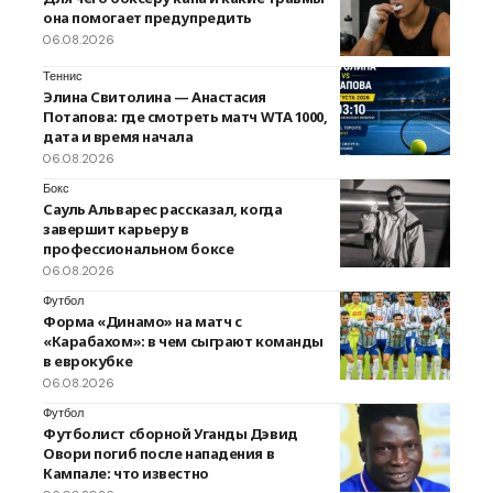
она помогает предупредить
06.08.2026
Теннис
Элина Свитолина — Анастасия
Потапова: где смотреть матч WTA 1000,
дата и время начала
06.08.2026
Бокс
Сауль Альварес рассказал, когда
завершит карьеру в
профессиональном боксе
06.08.2026
Футбол
Форма «Динамо» на матч с
«Карабахом»: в чем сыграют команды
в еврокубке
06.08.2026
Футбол
Футболист сборной Уганды Дэвид
Овори погиб после нападения в
Кампале: что известно