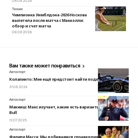
06.08.2026
Теннис
Чемпионка Уимблдона-2026 Носкова
вылетела после матча с Макнэлли:
обзор и счет матча
06.08.2026
Вам также может понравиться
Автоспорт
Колапинто: Мне ещё предстоит найти подход к шинам
31.08.2024
Автоспорт
Макниш: Макс изучает, какие есть варианты, кроме Red
Bull
12.07.2025
Автоспорт
Фелипе Масса: Мы добиваемся справедливости