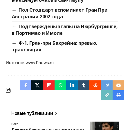
Пол Стоддарт вспоминает Гран При
Австралии 2002 года
Подтверждены этапы на Нюрбургринге,
в Портимао и Имоле
Ф-1. Гран-при Бахрейна: превью,
трансляция
Источник:
www.f1news.ru
Новые публикации
Бокс
Для чего боксеру капа и какие травмы