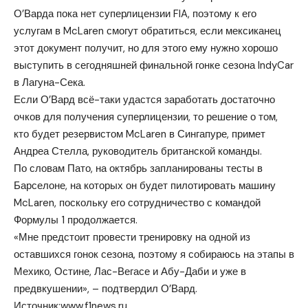
О’Варда пока нет суперлицензии FIA, поэтому к его
услугам в McLaren смогут обратиться, если мексиканец
этот документ получит, но для этого ему нужно хорошо
выступить в сегодняшней финальной гонке сезона IndyCar
в Лагуна-Сека.
Если О’Вард всё-таки удастся заработать достаточно
очков для получения суперлицензии, то решение о том,
кто будет резервистом McLaren в Сингапуре, примет
Андреа Стелла, руководитель британской команды.
По словам Пато, на октябрь запланированы тесты в
Барселоне, на которых он будет пилотировать машину
McLaren, поскольку его сотрудничество с командой
Формулы 1 продолжается.
«Мне предстоит провести тренировку на одной из
оставшихся гонок сезона, поэтому я собираюсь на этапы в
Мехико, Остине, Лас-Вегасе и Абу-Даби и уже в
предвкушении», – подтвердил О’Вард.
Источник:
www.f1news.ru