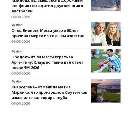
Макдональд вмешался в дорожный
конфликт и защитил двух женщин в
Австралии
08.08.2026
Футбол
Отец Лионеля Месси умер в 68 лет:
причина смерти и что о нем известно
08.08.2026
Футбол
Продолжит ли Месси играть за
Аргентину: Клаудио Тапиа дал ответ
после ЧМ-2026
08.08.2026
Футбол
«Барселона» отменила матч в
Марокко: что произошло в Сеуте и как
изменился календарь клуба
08.08.2026