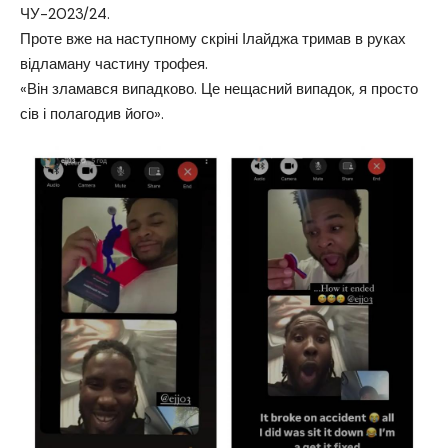
ЧУ-2023/24.
Проте вже на наступному скріні Ілайджа тримав в руках
відламану частину трофея.
«Він зламався випадково. Це нещасний випадок, я просто
сів і полагодив його».