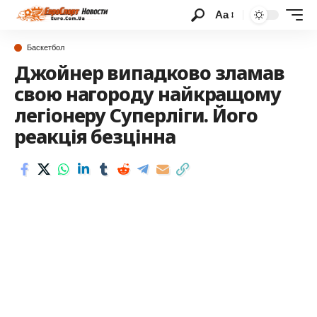
Аа
Баскетбол
Джойнер випадково зламав
свою нагороду найкращому
легіонеру Суперліги. Його
реакція безцінна