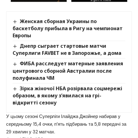
Женская сборная Украины по
баскетболу прибыла в Ригу на чемпионат
Европы
Днепр сыграет стартовые матчи
Суперлиги FAVBET не в Запорожье, а дома
ФИБА расследует матерные заявления
центрового сборной Австралии после
полуфинала ЧМ
Зірка жіночої НБА розірвала соцмережі
образом, в якому з’явилася на грі-
відкритті сезону
У цьому сезоні Суперліги Ілайджа Джойнер набирав у
середньому 15,4 очки, п’ять підбирань та 5,8 передачі за
29 хвилин у 32 матчах.