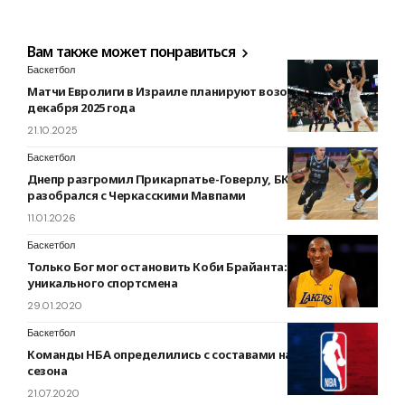
Вам также может понравиться
Баскетбол
Матчи Евролиги в Израиле планируют возобновить 1
декабря 2025 года
21.10.2025
Баскетбол
Днепр разгромил Прикарпатье-Говерлу, БК Ровно
разобрался с Черкасскими Мавпами
11.01.2026
Баскетбол
Только Бог мог остановить Коби Брайанта: история
уникального спортсмена
29.01.2020
Баскетбол
Команды НБА определились с составами на рестарт
сезона
21.07.2020