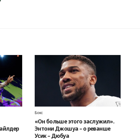
Бокс
«Он больше этого заслужил».
Уайлдер
Энтони Джошуа – о реванше
Усик – Дюбуа