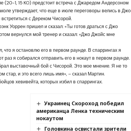
е (20-1, 15 KO) предстоит встреча с Джаредом Андерсоном
аколе утверждает, что еще в июле переговоры велись в Джо
 встретиться с Дереком Чисорой.
рэнк Уоррен пришел и сказал: «Ты готов драться с Джо
потом вернулся мой тренер и сказал: «Джо Джойс мне
л, что я остановлю его в первом раунде. В спаррингах я
от раз я собирался отправить его в нокаут в первом раунде.
ыбрал выставочный бой с Чисорой. Это мое мнение. Я не то
м стар, и это всего лишь имя», – сказал Мартин.
ойцов хевивейта, которых избил в спаррингах.
Украинец Скороход победил
американца Ленка техническим
нокаутом
Головкина освистали зрители