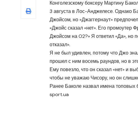
Конголезскому боксеру Мартину Бакол
3 августа в Лос-Анджелесе. Однако Б
Джойсом, но «Джаггернаут» предпочел
«Джойс сказал «нет». Его промоутер Ф
Джойсом на O2?» Я ответил «Да», но 
отказал».
Я не был удивлен, потому что Джо зна
прошел с ним восемь раундов, но в эт
Ему повезло, что он сказал «нет» и в
чтобы не уважаю Чисору, но он слишко
Ранее Баколе назвал имена топовых б
sport.ua