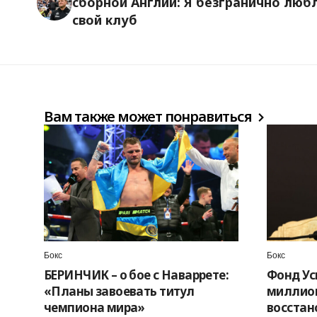
сборной Англии: Я безгранично люб
свой клуб
Вам также может понравиться
Бокс
Бокс
БЕРИНЧИК – о бое с Наваррете:
Фонд Ус
«Планы завоевать титул
миллион
чемпиона мира»
восстан