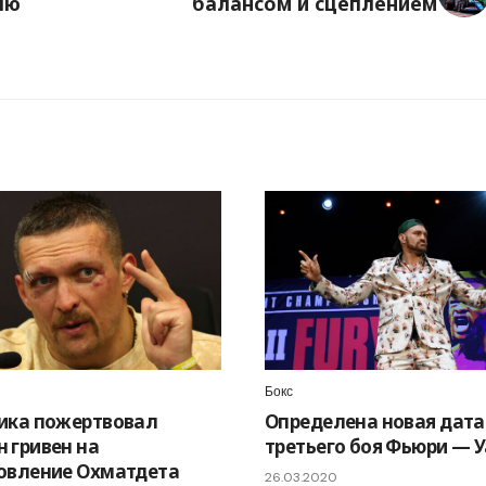
лю
балансом и сцеплением
Бокс
ика пожертвовал
Определена новая дата
 гривен на
третьего боя Фьюри — 
овление Охматдета
26.03.2020