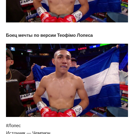
Боец мечты по версии Теофімо Лопеса
#Лопес
Источник — Чемпион.