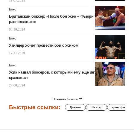
19.07.2025
Бокс
Британский боксер: «После боя Усик – Фьюри титулы начнут
расползаться»
03.10.2024
Бокс
Уайлдер хочет провести бой с Усиком
17.11.2020
Бокс
Усик назвал боксеров, с которыми ему еще интересно
сражаться
24.08.2024
Показать больше
Быстрые ссылки:
Динамо
Шахтер
трансферы