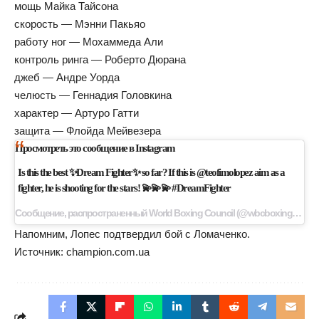
мощь Майка Тайсона
скорость — Мэнни Пакьяо
работу ног — Мохаммеда Али
контроль ринга — Роберто Дюрана
джеб — Андре Уорда
челюсть — Геннадия Головкина
характер — Артуро Гатти
защита — Флойда Мейвезера
Просмотреть это сообщение в Instagram
Is this the best ✨Dream Fighter✨ so far?⁣ ⁣ If this is @teofimolopez aim as a
fighter, he is shooting for the stars! 💫💫💫⁣ ⁣ #DreamFighter ⁣
Сообщение, распространенный World Boxing Council (@wbcboxing) 24 Июл 2020 г. в 6:15 PDT
Напомним, Лопес подтвердил бой с Ломаченко.
Источник:
champion.com.ua