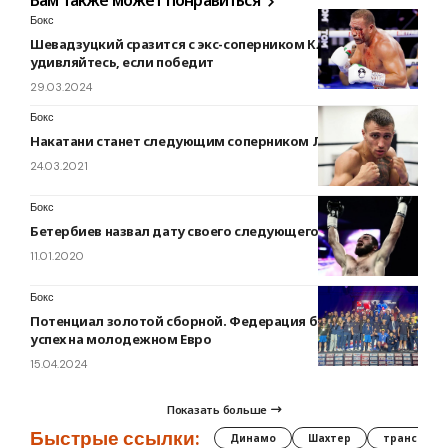
Вам также может понравиться
Бокс
Шевадзуцкий сразится с экс-соперником Кличко. Не
удивляйтесь, если победит
29.03.2024
Бокс
Накатани станет следующим соперником Ломаченко
24.03.2021
Бокс
Бетербиев назвал дату своего следующего боя
11.01.2020
Бокс
Потенциал золотой сборной. Федерация бокса оценила
успех на молодежном Евро
15.04.2024
Показать больше
Быстрые ссылки:
Динамо
Шахтер
трансфер