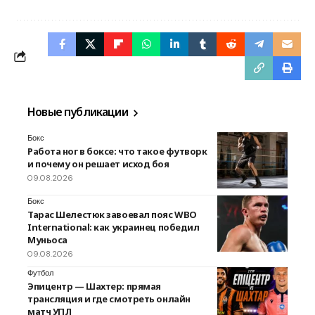
Новые публикации
Бокс
Работа ног в боксе: что такое футворк
и почему он решает исход боя
09.08.2026
Бокс
Тарас Шелестюк завоевал пояс WBO
International: как украинец победил
Муньоса
09.08.2026
Футбол
Эпицентр — Шахтер: прямая
трансляция и где смотреть онлайн
матч УПЛ