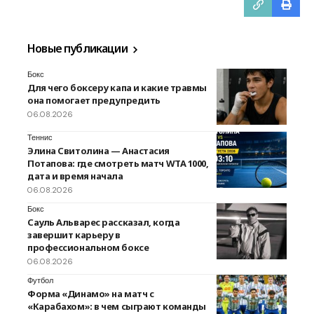
Новые публикации
Бокс
Для чего боксеру капа и какие травмы
она помогает предупредить
06.08.2026
Теннис
Элина Свитолина — Анастасия
Потапова: где смотреть матч WTA 1000,
дата и время начала
06.08.2026
Бокс
Сауль Альварес рассказал, когда
завершит карьеру в
профессиональном боксе
06.08.2026
Футбол
Форма «Динамо» на матч с
«Карабахом»: в чем сыграют команды