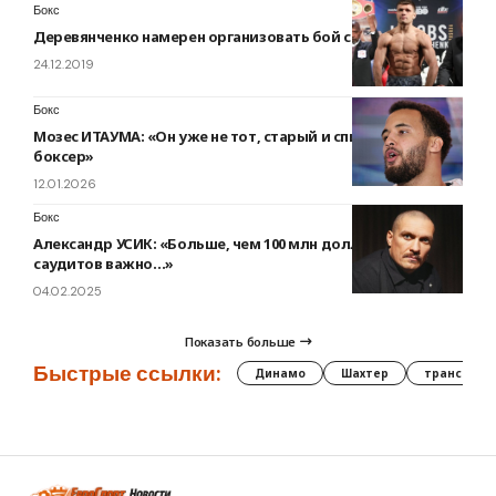
Бокс
Деревянченко намерен организовать бой с Альваресом
24.12.2019
Бокс
Мозес ИТАУМА: «Он уже не тот, старый и списанный
боксер»
12.01.2026
Бокс
Александр УСИК: «Больше, чем 100 млн долларов. Для
саудитов важно…»
04.02.2025
Показать больше
Быстрые ссылки:
Динамо
Шахтер
трансфер