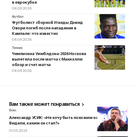
в еврокубке
06.08.2026
Футбол
Футболист сборной Уганды Дэвид
Овори погиб после нападения в
Кампале: что известно
06.08.2026
Теннис
Чемпионка Уимблдона-2026 Носкова
вылетела после матча с Макнэлли:
обзор и счет матча
06.08.2026
Вам также может понравиться
Бокс
Александр УСИК: «Не хочу быть похожим на Роналдо.
Видели, каким он стал?»
01.05.2025