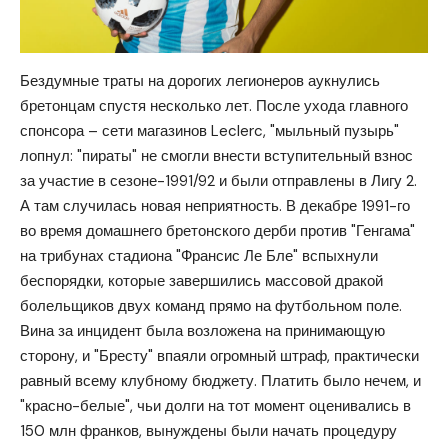
Бездумные траты на дорогих легионеров аукнулись
бретонцам спустя несколько лет. После ухода главного
спонсора – сети магазинов Leclerc, "мыльный пузырь"
лопнул: "пираты" не смогли внести вступительный взнос
за участие в сезоне-1991/92 и были отправлены в Лигу 2.
А там случилась новая неприятность. В декабре 1991-го
во время домашнего бретонского дерби против "Генгама"
на трибунах стадиона "Франсис Ле Бле" вспыхнули
беспорядки, которые завершились массовой дракой
болельщиков двух команд прямо на футбольном поле.
Вина за инцидент была возложена на принимающую
сторону, и "Бресту" впаяли огромный штраф, практически
равный всему клубному бюджету. Платить было нечем, и
"красно-белые", чьи долги на тот момент оценивались в
150 млн франков, вынуждены были начать процедуру