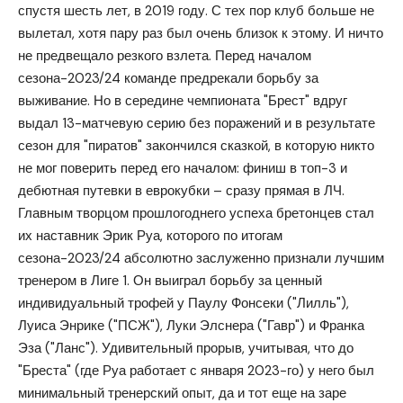
спустя шесть лет, в 2019 году. С тех пор клуб больше не
вылетал, хотя пару раз был очень близок к этому. И ничто
не предвещало резкого взлета. Перед началом
сезона-2023/24 команде предрекали борьбу за
выживание. Но в середине чемпионата "Брест" вдруг
выдал 13-матчевую серию без поражений и в результате
сезон для "пиратов" закончился сказкой, в которую никто
не мог поверить перед его началом: финиш в топ-3 и
дебютная путевки в еврокубки – сразу прямая в ЛЧ.
Главным творцом прошлогоднего успеха бретонцев стал
их наставник Эрик Руа, которого по итогам
сезона-2023/24 абсолютно заслуженно признали лучшим
тренером в Лиге 1. Он выиграл борьбу за ценный
индивидуальный трофей у Паулу Фонсеки ("Лилль"),
Луиса Энрике ("ПСЖ"), Луки Элснера ("Гавр") и Франка
Эза ("Ланс"). Удивительный прорыв, учитывая, что до
"Бреста" (где Руа работает с января 2023-го) у него был
минимальный тренерский опыт, да и тот еще на заре