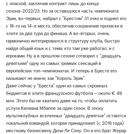
с опаской, заключив контракт лишь до конца
сезона-2022/23. Но за оставшуюся часть чемпионата
Эрик, во-первых, набрал с "Брестом" 31 очко и поднял его
с 18-го на 14-е место, обеспечив сохранение прописки в
элите за два тура до финиша. А во-вторых, очень
гармонично интегрировался в структуру клуба, быстро
найдя общий язык и с теми, кто там уже работал, и с
игроками. Ну а в прошлом сезоне сотворил с "двадцать
девятыми" одну из самых громких сенсаций в
европейских топ-чемпионатах. И теперь в Бресте его
называют не иначе, как "Король Эрик".
Даже сейчас у "Бреста" один из самых скромных
бюджетов в элите французского футбола – около € 48
млн. Этого бы не хватило даже на то, чтобы оплатить
услуги Килиана Мбаппе за один сезон. В эпоху
мультиклубных вселенных "двадцать девятые" остаются
локальной командой, которая принадлежит (с 2016 года)
местному бизнесмену Дени Ле Сену. Он и его брат Жерар