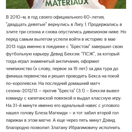
В 2010-м, в год своего официального 60-летия,
"двадцать девятые" вернулись в Лигу 1. Продержались в
элите три сезона и снова опустились дивизионом ниже. Но
перед самым вылетом успели войти в историю: в мае
2013 года именно в поединке с "Брестом" завершил свою
футбольную карьеру Девид Бекхэм. "ПСЖ", за который
тогда играл знаменитый англичанин, оформил
чемпионство (к слову, первое за 19 лет) за два тура до
финиша первенства и решил проводить Бекса на покой
по-королевски. На последний домашний матч
сезона-2012/13 – против "Бреста" (3:1) – Бекхэм вывел
команду с капитанской повязкой и выдал классную игру.
На 31-й минуте именно его идеальный навес с углового
нашел голову Блеза Матюиди – и тот забил второй гол
парижан в этом матче. А еще через пять минут Дэвид
благородно позволил Златану Ибрагимовичу исполнить