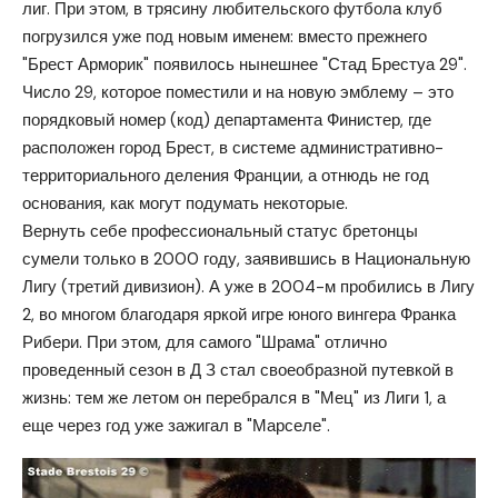
лиг. При этом, в трясину любительского футбола клуб
погрузился уже под новым именем: вместо прежнего
"Брест Арморик" появилось нынешнее "Стад Брестуа 29".
Число 29, которое поместили и на новую эмблему – это
порядковый номер (код) департамента Финистер, где
расположен город Брест, в системе административно-
территориального деления Франции, а отнюдь не год
основания, как могут подумать некоторые.
Вернуть себе профессиональный статус бретонцы
сумели только в 2000 году, заявившись в Национальную
Лигу (третий дивизион). А уже в 2004-м пробились в Лигу
2, во многом благодаря яркой игре юного вингера Франка
Рибери. При этом, для самого "Шрама" отлично
проведенный сезон в Д З стал своеобразной путевкой в
жизнь: тем же летом он перебрался в "Мец" из Лиги 1, а
еще через год уже зажигал в "Марселе".