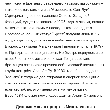
чемпионате Бретани у старейшего из своих патронажей –
католического коллектива "Арморикане Сен-Луи"
(Арморика – древнее название Северо-Западной
Франции), существовавшего с 1903 года. А значит, вполне
может считаться прямым наследником последнего.
Профессиональный статус "Брест" получил лишь в 1970
году, когда, пройдя через все любительские лиги, достиг
Второго дивизиона. А в Дивизион 1 впервые попал в 1979-
м. Правда, всего на один сезон. Но быстро вернулся, и со
второй попытки смог закрепиться. Тогда в составе
бретонцев очень ярко проявил себя молодой воспитанник
клуба центрбек Ивон Ле Ру. В 1983-м он был продан в
"Монако" и тогда же дебютировал в сборной Франции, с
которой спустя год стал чемпионом Европы. И, кстати,
если кто забыл, это именно он в матче-открытия
Евро-1984 сломал ногу лидеру датчан Алану Симонсену.
Динамо могло продать Миколенко за