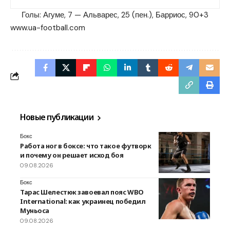
Голы: Агуме, 7 — Альварес, 25 (пен.), Барриос, 90+3
www.ua-football.com
Новые публикации
Бокс
Работа ног в боксе: что такое футворк
и почему он решает исход боя
09.08.2026
Бокс
Тарас Шелестюк завоевал пояс WBO
International: как украинец победил
Муньоса
09.08.2026