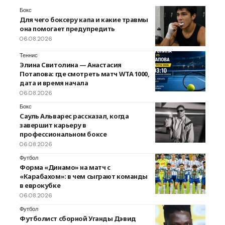
Бокс
Для чего боксеру капа и какие травмы
она помогает предупредить
06.08.2026
Теннис
Элина Свитолина — Анастасия
Потапова: где смотреть матч WTA 1000,
дата и время начала
06.08.2026
Бокс
Сауль Альварес рассказал, когда
завершит карьеру в
профессиональном боксе
06.08.2026
Футбол
Форма «Динамо» на матч с
«Карабахом»: в чем сыграют команды
в еврокубке
06.08.2026
Футбол
Футболист сборной Уганды Дэвид