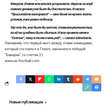
Мануэля. И меня это вполне устраивало. Играть за клуб
такого уровня уже было бы достаточно. Я сказал:
"Присылайте контракт!" — мне даже не нужно знать
условия, я все равно подпишу.
Так что да, это была бы мечта, ставшая реальностью,
но ей не суждено было сбыться. И это привело меня в
"Селтик", чему я тоже очень рад", — сказал Шмайхель.
Напомним, что первый матч между этими командами,
который состоялся в Глазго, закончился победой
"Баварии" со счетом 2:1.
www.ua-football.com
Новые публикации