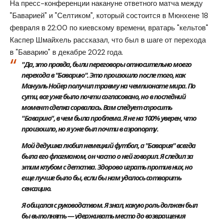
На пресс-конференции накануне ответного матча между
"Баварией" и "Селтиком", который состоится в Мюнхене 18
февраля в 22:00 по киевскому времени, вратарь "кельтов"
Каспер Шмайхель рассказал, что был в шаге от перехода
в "Баварию" в декабре 2022 года.
"Да, это правда, были переговоры относительно моего
перехода в "Баварию". Это произошло после того, как
Мануэль Нойер получил травму на чемпионате мира. По
сути, все уже было почти согласовано, но в последний
момент сделка сорвалась. Вам следует спросить
"Баварию", в чем была проблема. Я не на 100% уверен, что
произошло, но я уже был почти в аэропорту.
Мой дедушка любил немецкий футбол, а "Бавария" всегда
была его флагманом, он часто о ней говорил. Я следил за
этим клубом с детства. Здорово играть против них, но
еще лучше было бы, если бы нам удалось сотворить
сенсацию.
Я общался с руководством. Я знал, какую роль должен был
бы выполнять — удерживать место до возвращения