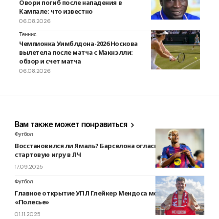
Овори погиб после нападения в
Кампале: что известно
06.08.2026
Теннис
Чемпионка Уимблдона-2026 Носкова
вылетела после матча с Макнэлли:
обзор и счет матча
06.08.2026
Вам также может понравиться
Футбол
Восстановился ли Ямаль? Барселона огласила заявку на
стартовую игру в ЛЧ
17.09.2025
Футбол
Главное открытие УПЛ Глейкер Мендоса может перейти в
«Полесье»
01.11.2025