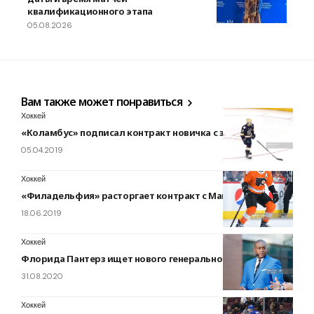
квалификационного этапа
05.08.2026
Вам также может понравиться
Хоккей
«Коламбус» подписал контракт новичка с защитником
05.04.2019
Хоккей
«Филадельфия» расторгает контракт с Макдональдом
18.06.2019
Хоккей
Флорида Пантерз ищет нового генерального менеджера
31.08.2020
Хоккей