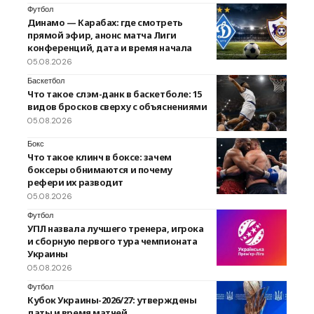
Футбол
Динамо — Карабах: где смотреть
прямой эфир, анонс матча Лиги
конференций, дата и время начала
05.08.2026
Баскетбол
Что такое слэм-данк в баскетболе: 15
видов бросков сверху с объяснениями
05.08.2026
Бокс
Что такое клинч в боксе: зачем
боксеры обнимаются и почему
рефери их разводит
05.08.2026
Футбол
УПЛ назвала лучшего тренера, игрока
и сборную первого тура чемпионата
Украины
05.08.2026
Футбол
Кубок Украины-2026/27: утверждены
даты и время матчей