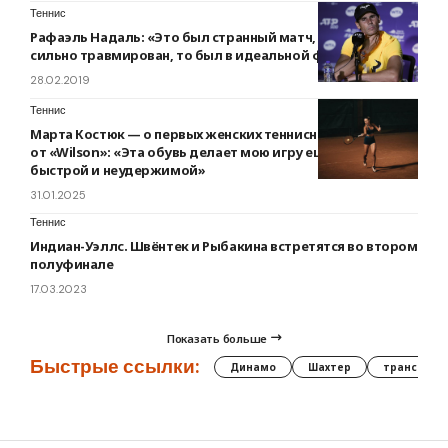
Теннис
Рафаэль Надаль: «Это был странный матч, Кириос то был
сильно травмирован, то был в идеальной форме»
28.02.2019
Теннис
Марта Костюк — о первых женских теннисных кроссовках
от «Wilson»: «Эта обувь делает мою игру еще более
быстрой и неудержимой»
31.01.2025
Теннис
Индиан-Уэллс. Швёнтек и Рыбакина встретятся во втором
полуфинале
17.03.2023
Показать больше
Быстрые ссылки:
Динамо
Шахтер
трансфер