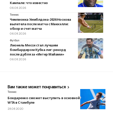
Кампале: что известно
06.08.2026
Теннис
Чемпионка Уимблдона-2026 Носкова
вылетела после матча с Макнэлли:
обзор и счет матча
06.08.2026
Футбол
Лионель Месси стал лучшим
бомбардиром Кубка лиг: рекорд
после дубля за «Интер Майами»
06.08.2026
Вам также может понравиться
Теннис
Бондаренко сможет выступить в основной сетке турнира
WTA в Стамбуле
28.08.2020