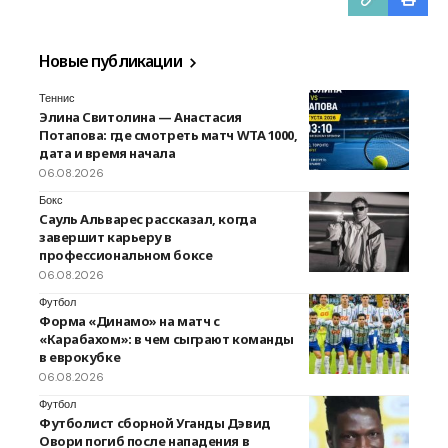
Новые публикации
Теннис
Элина Свитолина — Анастасия
Потапова: где смотреть матч WTA 1000,
дата и время начала
06.08.2026
Бокс
Сауль Альварес рассказал, когда
завершит карьеру в
профессиональном боксе
06.08.2026
Футбол
Форма «Динамо» на матч с
«Карабахом»: в чем сыграют команды
в еврокубке
06.08.2026
Футбол
Футболист сборной Уганды Дэвид
Овори погиб после нападения в