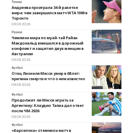
Теннис
Андреева проиграла 34-й ракетке
мира: чем завершился матч WTA 1000 в
Торонто
08.08.2026
Разное
Чемпион мира по муай-тай Райан
Макдональд вмешался в дорожный
конфликт и защитил двух женщин в
Австралии
08.08.2026
Футбол
Отец Лионеля Месси умер в 68 лет:
причина смерти и что о нем известно
08.08.2026
Футбол
Продолжит ли Месси играть за
Аргентину: Клаудио Тапиа дал ответ
после ЧМ-2026
08.08.2026
Футбол
«Барселона» отменила матч в