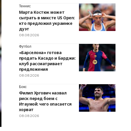
Теннис
Марта Костюк может
сыграть в миксте US Open:
кто предложил украинке
дуэт
08.08.2026
Футбол
«Барселона» готова
продать Касадо и Барджи:
клуб рассматривает
предложения
08.08.2026
Бокс
Филип Хргович назвал
риск перед боем с
Итаумой: чего опасается
хорват
08.08.2026