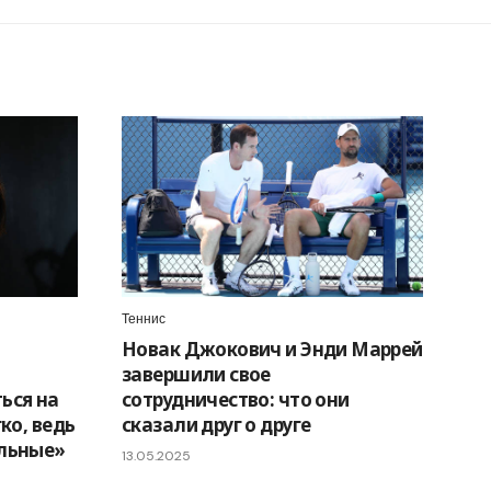
Теннис
Новак Джокович и Энди Маррей
завершили свое
ься на
сотрудничество: что они
гко, ведь
сказали друг о друге
ильные»
13.05.2025