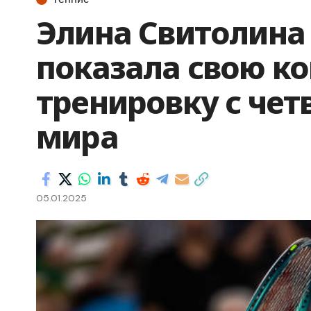
Элина Свитолина 
показала свою к
тренировку с чет
мира
05.01.2025