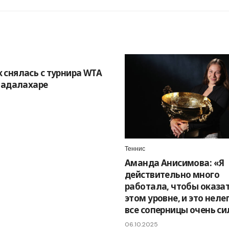
 снялась с турнира WTA
Гвадалахаре
Теннис
Аманда Анисимова: «Я
действительно много
работала, чтобы оказат
этом уровне, и это неле
все соперницы очень с
06.10.2025