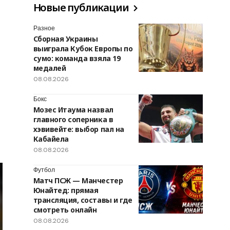
Новые публикации
Разное
Сборная Украины
выиграла Кубок Европы по
сумо: команда взяла 19
медалей
08.08.2026
Бокс
Мозес Итаума назвал
главного соперника в
хэвивейте: выбор пал на
Кабайела
08.08.2026
Футбол
Матч ПСЖ — Манчестер
Юнайтед: прямая
трансляция, составы и где
смотреть онлайн
08.08.2026