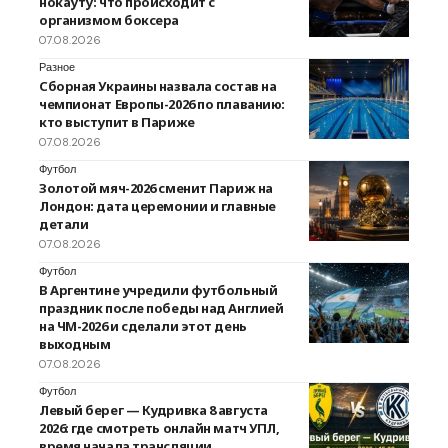
нокауту: что происходит с
организмом боксера
07.08.2026
Разное
Сборная Украины назвала состав на
чемпионат Европы-2026 по плаванию:
кто выступит в Париже
07.08.2026
Футбол
Золотой мяч-2026 сменит Париж на
Лондон: дата церемонии и главные
детали
07.08.2026
Футбол
В Аргентине учредили футбольный
праздник после победы над Англией
на ЧМ-2026 и сделали этот день
выходным
07.08.2026
Футбол
Левый берег — Кудривка 8 августа
2026: где смотреть онлайн матч УПЛ,
время начала трансляции