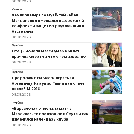
08.08.2026
Разное
Чемпион мира по муай-тай Райан
Макдональд вмешался в дорожный
конфликт и защитил двух женщин в
Австралии
08.08.2026
Футбол
Отец Лионеля Месси умер в 68 лет:
причина смерти и что о нем известно
08.08.2026
Футбол
Продолжит ли Месси играть за
Аргентину: Клаудио Тапиа дал ответ
после ЧМ-2026
08.08.2026
Футбол
«Барселона» отменила матч в
Марокко: что произошло в Сеуте и как
изменился календарь клуба
08.08.2026