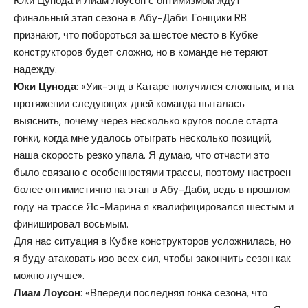
Юки Цунода и Лиам Лоусон с оптимизмом ждут
финальный этап сезона в Абу-Даби. Гонщики RB
признают, что побороться за шестое место в Кубке
конструкторов будет сложно, но в команде не теряют
надежду.
Юки Цунода
: «Уик-энд в Катаре получился сложным, и на
протяжении следующих дней команда пыталась
выяснить, почему через несколько кругов после старта
гонки, когда мне удалось отыграть несколько позиций,
наша скорость резко упала. Я думаю, что отчасти это
было связано с особенностями трассы, поэтому настроен
более оптимистично на этап в Абу-Даби, ведь в прошлом
году на трассе Яс-Марина я квалифицировался шестым и
финишировал восьмым.
Для нас ситуация в Кубке конструкторов усложнилась, но
я буду атаковать изо всех сил, чтобы закончить сезон как
можно лучше».
Лиам Лоусон
: «Впереди последняя гонка сезона, что