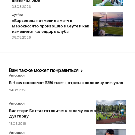
после ЧМ-2026
08.08.2026
Футбол
«Барселона» отменила матч в
Марокко: что произошло в Сеуте и как
изменился календарь клуба
08.08.2026
Вам также может понравиться
Автоспорт
В Haas сэкономят $250 тысяч, отрезав половину пит-уолл
24.02.2023
Автоспорт
Валттери Боттас готовится к своему ежегодному
дуатлону
18.08.2019
Автоспорт