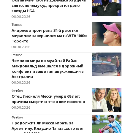
Обвинение против Джеймса Хардена
снято: почему суд прекратил дело
звезды НБА
08.08.2026
Теннис
Андреева проиграла 34-й ракетке
мира: чем завершился матч WTA 1000 в
Торонто
08.08.2026
Разное
Чемпион мира по муай-тай Райан
Макдональд вмешался в дорожный
конфликт и защитил двух женщин в
Австралии
08.08.2026
Футбол
Отец Лионеля Месси умер в 68 лет:
причина смерти и что о нем известно
08.08.2026
Футбол
Продолжит ли Месси играть за
Аргентину: Клаудио Тапиа дал ответ