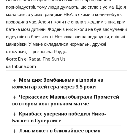
порноіндустрії, тому люди думають, що сплю з усіма. Що я
мала секс з усіма гравцями НБА, з якими я коли-небудь
проводила час. Але я ніколи не спала з жодним з них, крім
батька моєї дитини. Жоден з них ніколи не був засмучений
відсутністю близькості. Незважаючи на подарунки, спільні
мандрівки. У мене складалися нормальні, дружні
стосунки», – розповіла Роудс.
Фото: En el Radar, The Sun Us
ua.tribuna.com
Мем дня: Вембаньяма відповів на
коментар хейтера через 3,5 роки
Черкасские Мавпы обыграли Прометей
во втором контрольном матче
Кривбасс уверенно победил Нико-
Баскет в Суперлиге
Лэнь может в ближайшее время