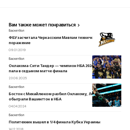
Вам также может понравиться
Баскетбол
ФБУ засчитала Черкасским Мавпам техническое
поражение
09.01.2019
Баскетбол
Оклахома-Сити Тандер — чемпион НБА 2024/25: Индиана
пала в седьмом матче финала
23.06.2025
Баскетбол
Бостон с Михайлюком разбил Оклахому, Лейкерс
обыграли Вашингтон в НБА
04.04.2024
Баскетбол
Политехник вышел в 1/4 финала Кубка Украины
14.12.2018