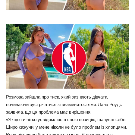
Розмова зайшла про тиск, який зазнають дівчата,
починаючи зустрічатися зі знаменитостями. Лана Роудс
заявила, що ця проблема має вирішення.
«Якщо ти чітко усвідомлюєш свою позицію, шануєш себе.
Щиро кажучи, у мене ніколи не було проблем із хлопцями.
Вони ніколи не були злими на мене. Я працювала в