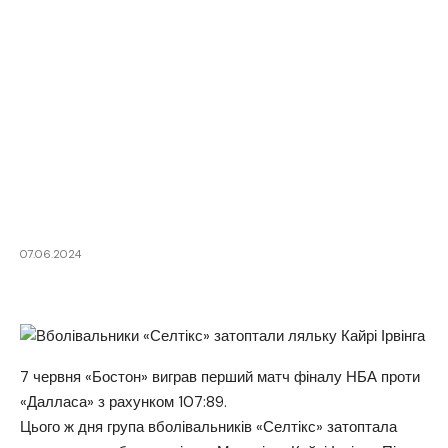
07.06.2024
7 червня «Бостон» виграв перший матч фіналу НБА проти
«Далласа» з рахунком 107:89.
Цього ж дня група вболівальників «Селтікс» затоптала