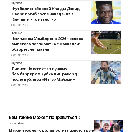
Футбол
Футболист сборной Уганды Дэвид
Овори погиб после нападения в
Кампале: что известно
06.08.2026
Теннис
Чемпионка Уимблдона-2026 Носкова
вылетела после матча с Макнэлли:
обзор и счет матча
06.08.2026
Футбол
Лионель Месси стал лучшим
бомбардиром Кубка лиг: рекорд
после дубля за «Интер Майами»
06.08.2026
Вам также может понравиться
Баскетбол
Мурзин уволен с должности главного тренера