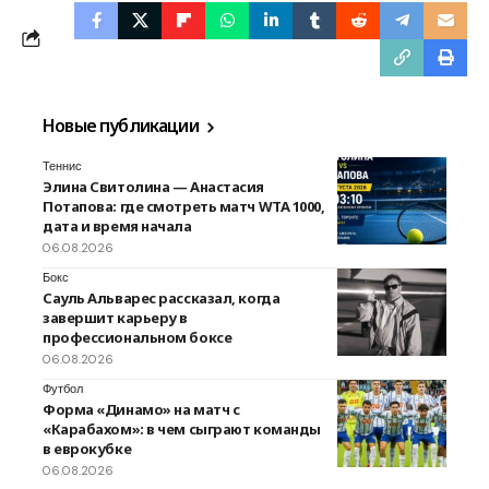
Новые публикации
Теннис
Элина Свитолина — Анастасия
Потапова: где смотреть матч WTA 1000,
дата и время начала
06.08.2026
Бокс
Сауль Альварес рассказал, когда
завершит карьеру в
профессиональном боксе
06.08.2026
Футбол
Форма «Динамо» на матч с
«Карабахом»: в чем сыграют команды
в еврокубке
06.08.2026