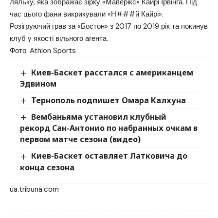
ляльку, яка зображає зірку «Маверікс» Кайрі Ірвінга. Під
час цього фани викрикували «Н###й Кайрі».
Розігруючий грав за «Бостон» з 2017 по 2019 рік та покинув
клуб у якості вільного агента.
Фото: Athlon Sports
Киев-Баскет расстался с американцем
Эдвином
Тернополь подпишет Омара Калхуна
Вембаньяма установил клубный
рекорд Сан-Антонио по набранных очкам в
первом матче сезона (видео)
Киев-Баскет оставляет Латковича до
конца сезона
ua.tribuna.com