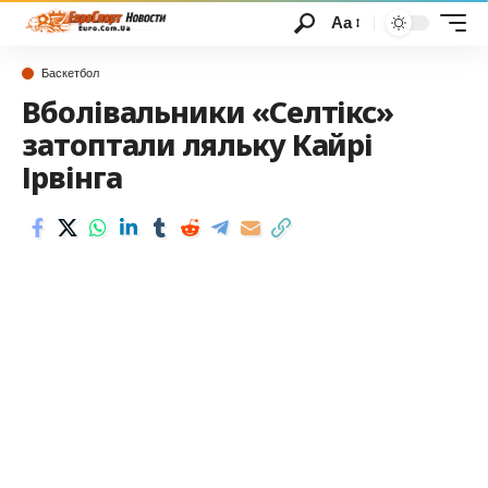
Аа
Баскетбол
Вболівальники «Селтікс»
затоптали ляльку Кайрі
Ірвінга