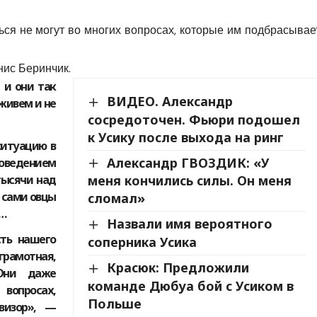
ься не могут во многих вопросах, которые им подбрасывае
нис Беринчик.
 и они так
ВИДЕО. Александр
 живем и не
сосредоточен. Фьюри подошел
к Усику после выхода на ринг
ситуацию в
Александр ГВОЗДИК: «У
поведением
тысячи над
меня кончились силы. Он меня
и сами овцы
сломал»
о…
Назвали имя вероятного
сть нашего
соперника Усика
рамотная,
Красюк: Предложили
 Они даже
команде Дюбуа бой с Усиком в
 вопросах,
Польше
визор», —