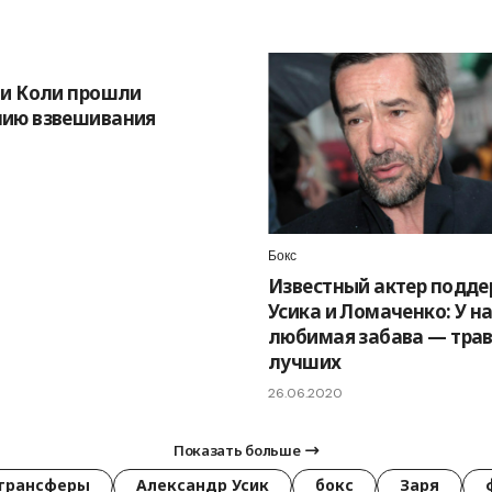
 и Коли прошли
ию взвешивания
Бокс
Известный актер подд
Усика и Ломаченко: У н
любимая забава — тра
лучших
26.06.2020
Показать больше
трансферы
Александр Усик
бокс
Заря