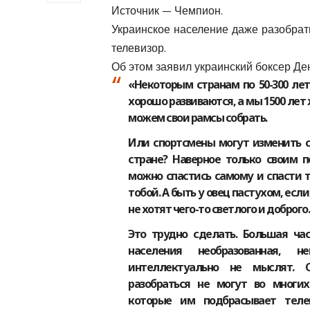
Источник — Чемпион.
Украинское население даже разобрат
телевизор.
Об этом заявил украинский боксер Де
«Некоторым странам по 50-300 лет
хорошо развиваются, а мы 1500 лет
можем свои рамсы собрать.
Или спортсмены могут изменить 
стране? Наверное только своим 
можно спастись самому и спасти 
тобой. А быть у овец пастухом, есл
не хотят чего-то светлого и доброг
Это трудно сделать. Большая ча
населения необразованная, нег
интеллектуально не мыслят.
разобраться не могут во многих
которые им подбрасывает теле