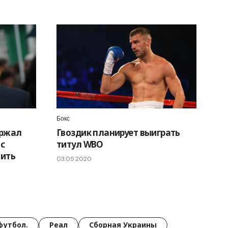
Бокс
ержал
Гвоздик планирует выиграть
ас
титул WBO
вить
03.05.2020
футбол.
Реал
Сборная Украины