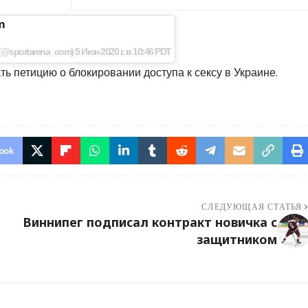
m
sportarena_com) 5 Июн 2020 г. в 10:46 PDT
ь петицию о блокировании доступа к сексу в Украине.
ook
СЛЕДУЮЩАЯ СТАТЬЯ
Виннипег подписал контракт новичка с
защитником