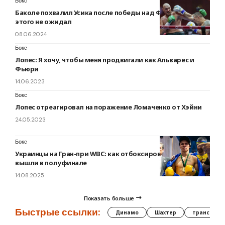
Бокс
Баколе похвалил Усика после победы над Фьюри. Он
этого не ожидал
08.06.2024
Бокс
Лопес: Я хочу, чтобы меня продвигали как Альварес и
Фьюри
14.06.2023
Бокс
Лопес отреагировал на поражение Ломаченко от Хэйни
24.05.2023
Бокс
Украинцы на Гран-при WBC: как отбоксировали и на кого
вышли в полуфинале
14.08.2025
Показать больше
Быстрые ссылки:
Динамо
Шахтер
трансфер