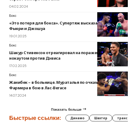
04.02.2024
Бокс
«Это потеря для бокса». Супертяж высказался о бое
Фьюри и Джошуа
19.01.2025
Бокс
Шакур Стивенсон отреагировал на поражение Беринчика
нокаутом против Дэвиса
17.02.2025
Бокс
Жанибек – в больнице. Мураталья по очкам победил
Фармера в бою в Лас-Вегасе
14.07.2024
Показать больше
Быстрые ссылки:
Динамо
Шахтер
трансфер