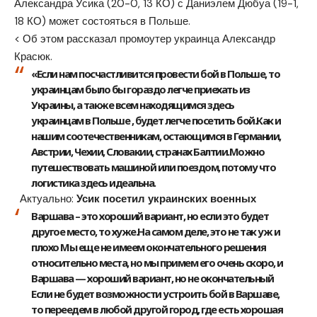
Александра Усика (20-0, 13 КО) с Даниэлем Дюбуа (19-1,
18 КО) может состояться в Польше.
< Об этом рассказал промоутер украинца Александр
Красюк.
«Если нам посчастливится провести бой в Польше, то
украинцам было бы гораздо легче приехать из
Украины, а также всем находящимся здесь
украинцам в Польше , будет легче посетить бой.Как и
нашим соотечественникам, остающимся в Германии,
Австрии, Чехии, Словакии, странах Балтии.Можно
путешествовать машиной или поездом, потому что
логистика здесь идеальна.
Актуально:
Усик посетил украинских военных
Варшава – это хороший вариант, но если это будет
другое место, то хуже.На самом деле, это не так уж и
плохо Мы еще не имеем окончательного решения
относительно места, но мы примем его очень скоро, и
Варшава — хороший вариант, но не окончательный
Если не будет возможности устроить бой в Варшаве,
то переедем в любой другой город, где есть хорошая