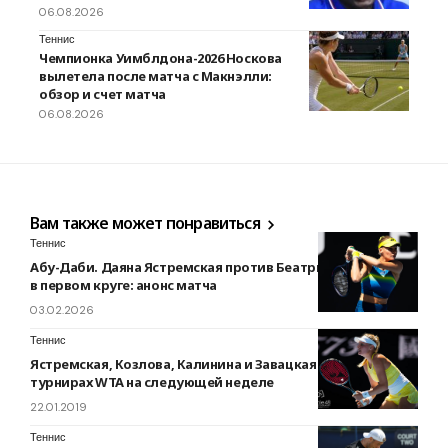
06.08.2026
Теннис
Чемпионка Уимблдона-2026 Носкова
вылетела после матча с Макнэлли:
обзор и счет матча
06.08.2026
Вам также может понравиться
Теннис
Абу-Даби. Даяна Ястремская против Беатрис Аддад Майя
в первом круге: анонс матча
03.02.2026
Теннис
Ястремская, Козлова, Калинина и Завацкая выступят на
турнирах WTA на следующей неделе
22.01.2019
Теннис