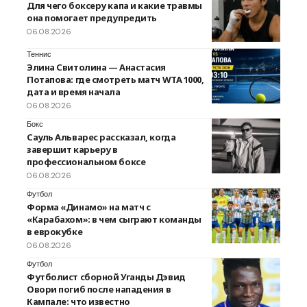
Для чего боксеру капа и какие травмы
она помогает предупредить
06.08.2026
Теннис
Элина Свитолина — Анастасия
Потапова: где смотреть матч WTA 1000,
дата и время начала
06.08.2026
Бокс
Сауль Альварес рассказал, когда
завершит карьеру в
профессиональном боксе
06.08.2026
Футбол
Форма «Динамо» на матч с
«Карабахом»: в чем сыграют команды
в еврокубке
06.08.2026
Футбол
Футболист сборной Уганды Дэвид
Овори погиб после нападения в
Кампале: что известно