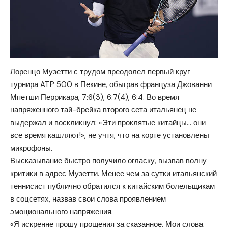
Лоренцо Музетти с трудом преодолел первый круг
турнира ATP 500 в Пекине, обыграв француза Джованни
Мпетши Перрикара, 7:6(3), 6:7(4), 6:4. Во время
напряженного тай-брейка второго сета итальянец не
выдержал и воскликнул: «Эти проклятые китайцы… они
все время кашляют!», не учтя, что на корте установлены
микрофоны.
Высказывание быстро получило огласку, вызвав волну
критики в адрес Музетти. Менее чем за сутки итальянский
теннисист публично обратился к китайским болельщикам
в соцсетях, назвав свои слова проявлением
эмоционального напряжения.
«Я искренне прошу прощения за сказанное. Мои слова