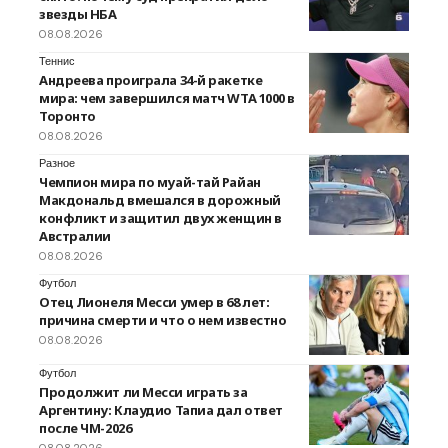
звезды НБА
08.08.2026
Теннис
Андреева проиграла 34-й ракетке
мира: чем завершился матч WTA 1000 в
Торонто
08.08.2026
Разное
Чемпион мира по муай-тай Райан
Макдональд вмешался в дорожный
конфликт и защитил двух женщин в
Австралии
08.08.2026
Футбол
Отец Лионеля Месси умер в 68 лет:
причина смерти и что о нем известно
08.08.2026
Футбол
Продолжит ли Месси играть за
Аргентину: Клаудио Тапиа дал ответ
после ЧМ-2026
08.08.2026