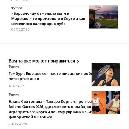
Футбол
«Барселона» отменила матч в
Марокко: что произошло в Сеуте и как
изменился календарь клуба
08.08.2026
Вам также может понравиться
Теннис
Гамбург. Еще две сеяных теннисистки пробились в
четвертьфинал
17.07.2025
Теннис
Элина Свитолина – Тамара Корпач: прогноз и анонс матча
Roland Garros 2026, где смотреть онлайн, когда начнется
игра третьего круга и почему украинка считается
фавориткой в Париже
29.05.2026