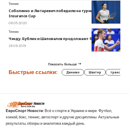
Теннис
Соболенко и Лютаревич победили на турнире Belarus
Insurance Cup
08.05.2020
Теннис
Чэнду. Бублик и Шаповалов продолжают борьбу за титул
28.09.2019
Показать больше
Быстрые ссылки:
Динамо
Шахтер
трансфер
ЕвроСпорт Новости:
Всё о спорте в Украине и мире. Футбол,
хоккей, бокс, теннис, автоспорт и другие дисциплины. Актуальные
результаты, обзоры и аналитика каждый день.