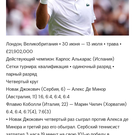
Лондон, Великобритания • 30 июня — 13 июля • трава •
£21,902,000
Действующий чемпион: Карлос Алькарас (Испания)
Сетки турнира: квалификация • одиночный разряд •
парный разряд
Четвертый круг
Новак Джокович (Сербия, 6) — Алекс Де Минор
(Австралия, 11) 1:6, 6:4, 6:4, 6:4
Флавио Коболли (Италия, 22) — Марин Чилич (Хорватия)
6:4, 6:4, 6:7(4), 7:6(3)
• Новак Джокович четвертый раз сыграл против Алекса де
Минора и третий раз его обыграл. Сербский теннисист
затратил 3 часа 19 минут на свою 101-ю победу в