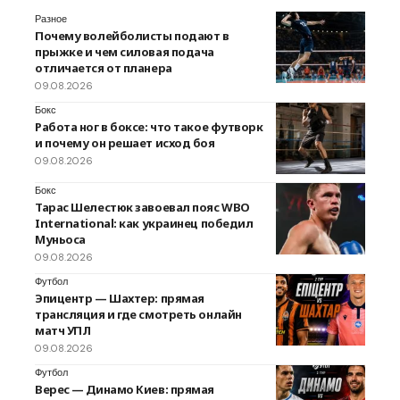
Разное
Почему волейболисты подают в
прыжке и чем силовая подача
отличается от планера
09.08.2026
Бокс
Работа ног в боксе: что такое футворк
и почему он решает исход боя
09.08.2026
Бокс
Тарас Шелестюк завоевал пояс WBO
International: как украинец победил
Муньоса
09.08.2026
Футбол
Эпицентр — Шахтер: прямая
трансляция и где смотреть онлайн
матч УПЛ
09.08.2026
Футбол
Верес — Динамо Киев: прямая