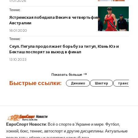
17.01.2026
Теннис
Ястремская победила Векич в четвертьфинале турнира в
Австралии
16.01.2020
Теннис
Сеул. Пегула продолжает борьбу за титул, Юань Юэ и
Бекташ поспорят за выход в финал
13.10.2023
Показать больше
Быстрые ссылки:
Динамо
Шахтер
трансфер
ЕвроСпорт Новости:
Всё о спорте в Украине и мире. Футбол,
хоккей, бокс, теннис, автоспорт и другие дисциплины. Актуальные
результаты, обзоры и аналитика каждый день.