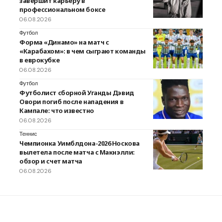
завершит карьеру в
профессиональном боксе
06.08.2026
Футбол
Форма «Динамо» на матч с
«Карабахом»: в чем сыграют команды
в еврокубке
06.08.2026
Футбол
Футболист сборной Уганды Дэвид
Овори погиб после нападения в
Кампале: что известно
06.08.2026
Теннис
Чемпионка Уимблдона-2026 Носкова
вылетела после матча с Макнэлли:
обзор и счет матча
06.08.2026