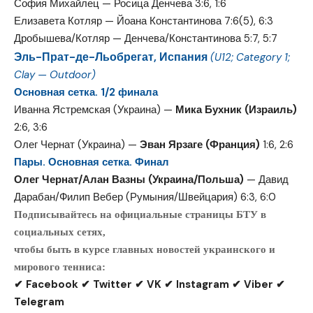
София Михайлец — Росица Денчева 3:6, 1:6
Елизавета Котляр — Йоана Константинова 7:6(5), 6:3
Дробышева/Котляр — Денчева/Константинова 5:7, 5:7
Эль-Прат-де-Льобрегат, Испания
(U12; Category 1;
Clay — Outdoor)
Основная сетка. 1/2 финала
Иванна Ястремская (Украина) —
Мика Бухник (Израиль)
2:6, 3:6
Олег Чернат (Украина) —
Эван Ярзаге (Франция)
1:6, 2:6
Пары. Основная сетка. Финал
Олег Чернат/Алан Вазны (Украина/Польша)
— Давид
Дарабан/Филип Вебер (Румыния/Швейцария) 6:3, 6:0
Подписывайтесь на официальные страницы БТУ в
социальных сетях,
чтобы быть в курсе главных новостей украинского и
мирового тенниса:
✔ Facebook ✔ Twitter ✔ VK ✔ Instagram ✔ Viber ✔
Telegram