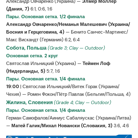
Александр Овчаренко (Украина) —
Элмер Моллер
(Дания, 7)
6:1, 0:6, 1:6
Пары. Основная сетка. 1/2 финала
Александр Овчаренко/Неманья Малешевич (Украина/
Босния и Герцеговина, 4)
— Бенито Санчес-Мартинес/
Макс Вискандт (Германия) 6:2, 6:4
Собота, Польша
(Grade 3; Clay — Outdoor)
Основная сетка. 2 круг
Святослав Ильницкий (Украина) —
Теймен Лоф
(Нидерланды, 5)
5:7, 1:6
Пары. Основная сетка. 1/4 финала
19:00
| Святослав Ильницкий/Витек Горак (Украина/
Чехия) — Ромен Фокон/Пётр Павлак (Бельгия/Польша, 4)
Жилина, Словения
(Grade 4; Clay — Outdoor)
Пары. Основная сетка. 1/4 финала
Герман Самофалов/Аиниус Сабаляускас (Украина/Литва)
—
Матей Галик/Михал Новански (Словакия, 3)
3:6, 4:6