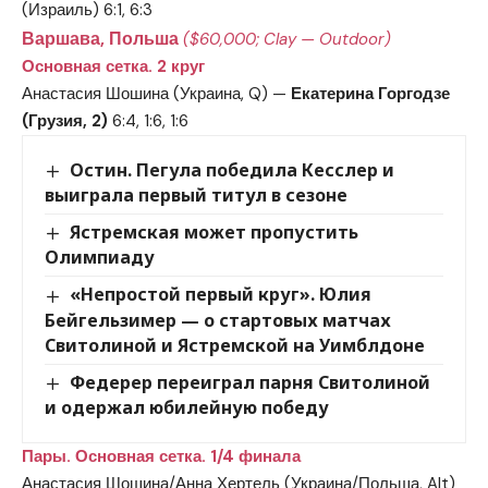
(Израиль) 6:1, 6:3
Варшава, Польша
($60,000; Clay — Outdoor)
Основная сетка. 2 круг
Анастасия Шошина (Украина, Q) —
Екатерина Горгодзе
(Грузия, 2)
6:4, 1:6, 1:6
Остин. Пегула победила Кесслер и
выиграла первый титул в сезоне
Ястремская может пропустить
Олимпиаду
«Непростой первый круг». Юлия
Бейгельзимер — о стартовых матчах
Свитолиной и Ястремской на Уимблдоне
Федерер переиграл парня Свитолиной
и одержал юбилейную победу
Пары. Основная сетка. 1/4 финала
Анастасия Шошина/Анна Хертель (Украина/Польша, Alt)