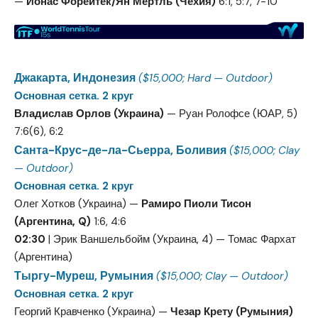
—
Йонас Форейтек/Ян Мертль (Чехия)
6:1, 5:7, 7-10
Джакарта, Индонезия
($15,000; Hard — Outdoor)
Основная сетка. 2 круг
Владислав Орлов (Украина)
— Руан Ролофсе (ЮАР, 5)
7:6(6), 6:2
Санта-Крус-де-ла-Сьерра, Боливия
($15,000; Clay
— Outdoor)
Основная сетка. 2 круг
Олег Хотков (Украина) —
Рамиро Пиоли Тисон
(Аргентина, Q)
1:6, 4:6
02:30
| Эрик Ваншельбойм (Украина, 4) — Томас Фархат
(Аргентина)
Тыргу-Муреш, Румыния
($15,000; Clay — Outdoor)
Основная сетка. 2 круг
Георгий Кравченко (Украина) —
Чезар Крету (Румыния)