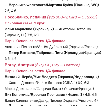
—
Вероника Фалковска/Мартина Кубка (Польша, WC)
2:6, 4:6
Пособланко, Испания
($25,000+Н; Hard — Outdoor)
Основная сетка. 2 круг
Илья Марченко (Украина, 2)
— Анатолий Петренко
(Украина, LL) 7:5, 6:0
Пары. Основная сетка. 1/4 финала
Анатолий Петренко/Артём Дубривный (Украина/Россия)
—
Питер Ботвелл/Габриэль Пети (Ирландия/Франция)
3:6, 4:6
Вогау, Австрия
($25,000; Clay — Outdoor)
Пары. Основная сетка. 1/4 финала
Виталий Щерба/Мик Велдхер (Украина/Нидерланды)
— Хантер Джонсон/Йейтс Джонсон (США, 1) 6:2, 6:3
Марат Девятьяров/Флориан Лакат (Украина/Франция) —
Вит Копржива/Ярослав Поспишил (Чехия, 3)
4:6, 4:6
Данил Калениченко/Давид Пихлер (Украина/Австрия, 4)