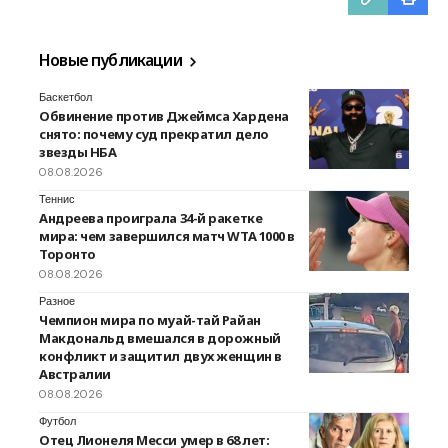
Новые публикации
Баскетбол
Обвинение против Джеймса Хардена
снято: почему суд прекратил дело
звезды НБА
08.08.2026
Теннис
Андреева проиграла 34-й ракетке
мира: чем завершился матч WTA 1000 в
Торонто
08.08.2026
Разное
Чемпион мира по муай-тай Райан
Макдональд вмешался в дорожный
конфликт и защитил двух женщин в
Австралии
08.08.2026
Футбол
Отец Лионеля Месси умер в 68 лет: