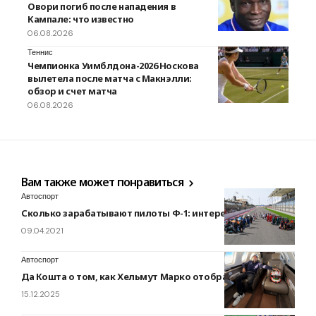
Овори погиб после нападения в
Кампале: что известно
06.08.2026
Теннис
Чемпионка Уимблдона-2026 Носкова
вылетела после матча с Макнэлли:
обзор и счет матча
06.08.2026
Вам также может понравиться
Автоспорт
Сколько зарабатывают пилоты Ф-1: интересные данные
09.04.2021
Автоспорт
Да Кошта о том, как Хельмут Марко отобрал у него мечту
15.12.2025