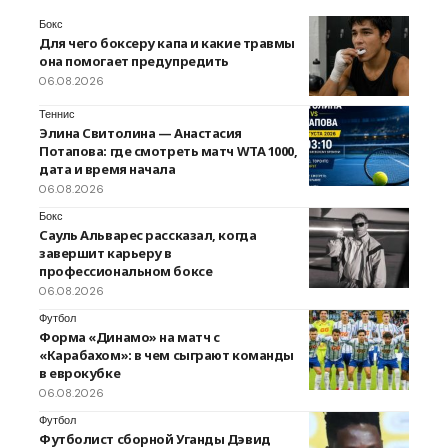
Бокс
Для чего боксеру капа и какие травмы
она помогает предупредить
06.08.2026
Теннис
Элина Свитолина — Анастасия
Потапова: где смотреть матч WTA 1000,
дата и время начала
06.08.2026
Бокс
Сауль Альварес рассказал, когда
завершит карьеру в
профессиональном боксе
06.08.2026
Футбол
Форма «Динамо» на матч с
«Карабахом»: в чем сыграют команды
в еврокубке
06.08.2026
Футбол
Футболист сборной Уганды Дэвид