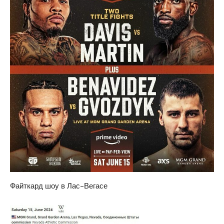
Файткард шоу в Лас-Вегасе