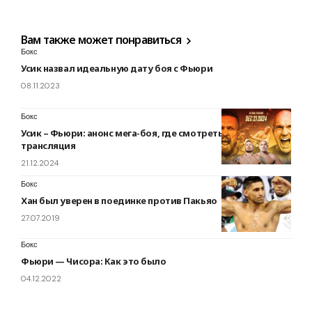
Вам также может понравиться
Бокс
Усик назвал идеальную дату боя с Фьюри
08.11.2023
Бокс
Усик – Фьюри: анонс мега-боя, где смотреть – онлайн
трансляция
21.12.2024
Бокс
Хан был уверен в поединке против Пакьяо
27.07.2019
Бокс
Фьюри — Чисора: Как это было
04.12.2022