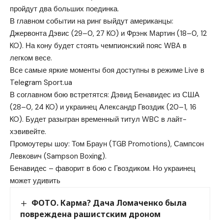
пройдут два больших поединка.
В главном событии на ринг выйдут американцы:
Джервонта Дэвис (29–0, 27 KO) и Фрэнк Мартин (18–0, 12
KO). На кону будет стоять чемпионский пояс WBA в
легком весе.
Все самые яркие моменты боя доступны в режиме Live в
Telegram Sport.ua
В соглавном бою встретятся: Дэвид Бенавидес из США
(28–0, 24 KO) и украинец Александр Гвоздик (20–1, 16
KO). Будет разыгран временный титул WBC в лайт-
хэвивейте.
Промоутеры шоу: Том Браун (TGB Promotions), Сампсон
Левкович (Sampson Boxing).
Бенавидес – фаворит в бою с Гвоздиком. Но украинец
может удивить
ФОТО. Карма? Дача Ломаченко была
повреждена рашистским дроном