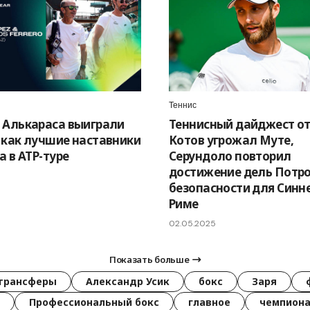
Теннис
 Алькараса выиграли
Теннисный дайджест от
 как лучшие наставники
Котов угрожал Муте,
а в ATP-туре
Серундоло повторил
достижение дель Потро
безопасности для Синне
Риме
02.05.2025
Показать больше
трансферы
Александр Усик
бокс
Заря
Профессиональный бокс
главное
чемпиона