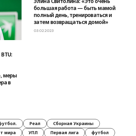
Элина Свитолина: «Это очень
большая работа — быть мамой
полный день, тренироваться и
затем возвращаться домой»
03.02.2023
 BTU:
, меры
ра в
футбол.
Реал
Сборная Украины
т мира
УПЛ
Первая лига
футбол