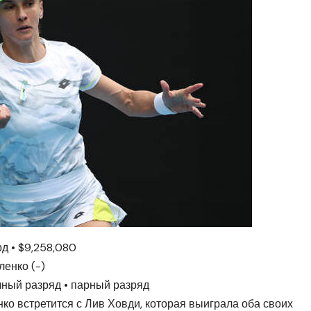
д • $9,258,080
енко (-)
чный разряд • парный разряд
ко встретится с Лив Ховди, которая выиграла оба своих