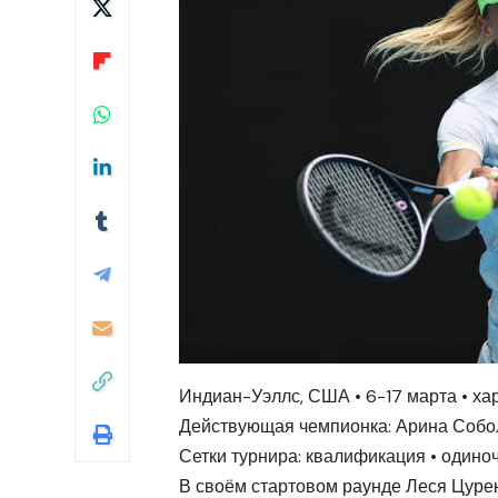
Индиан-Уэллс, США • 6-17 марта • хар
Действующая чемпионка: Арина Собол
Сетки турнира: квалификация • одино
В своём стартовом раунде Леся Цурен