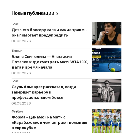
Новые публикации
Бокс
Для чего боксеру капа и какие травмы
она помогает предупредить
06.08.2026
Теннис
Элина Свитолина — Анастасия
Потапова: где смотреть матч WTA 1000,
дата и время начала
06.08.2026
Бокс
Сауль Альварес рассказал, когда
завершит карьеру в
профессиональном боксе
06.08.2026
Футбол
Форма «Динамо» на матч с
«Карабахом»: в чем сыграют команды
в еврокубке