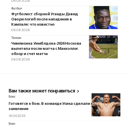
06.08.2026
Футбол
Футболист сборной Уганды Дэвид
Овори погиб после нападения в
Кампале: что известно
06.08.2026
Теннис
Чемпионка Уимблдона-2026 Носкова
вылетела после матча с Макнэлли:
обзор и счет матча
06.08.2026
Вам также может понравиться
Бокс
Готовятся к бою. В команде Усика сделали важное
заявление
16.04.2025
Бокс