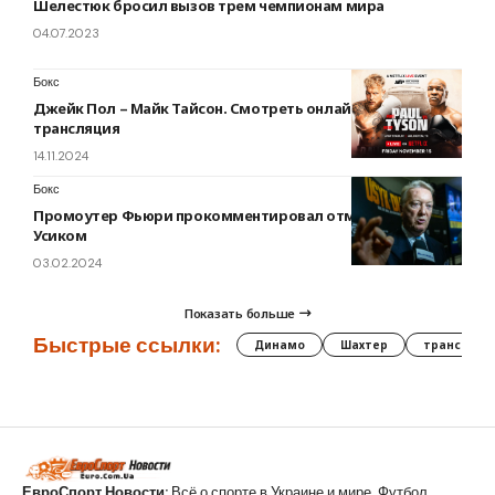
Шелестюк бросил вызов трем чемпионам мира
04.07.2023
Бокс
Джейк Пол – Майк Тайсон. Смотреть онлайн. LIVE
трансляция
14.11.2024
Бокс
Промоутер Фьюри прокомментировал отмену боя с
Усиком
03.02.2024
Показать больше
Быстрые ссылки:
Динамо
Шахтер
трансфер
ЕвроСпорт Новости:
Всё о спорте в Украине и мире. Футбол,