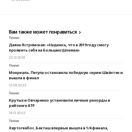
Вам также может понравиться
Теннис
Даяна Ястремская: «Надеюсь, что в 2019 году смогу
проявить себя на Больших Шлемах»
22.12.2018
Теннис
Монреаль. Пегула остановила победную серию Швёнтек и
вышла в финал
12.08.2023
Теннис
Крутых и Овчаренко установили личные рекорды в
рейтинге ATP
19.12.2022
Теннис
Хертогенбос. Бекташ впервые вышла в 1/4 финала,