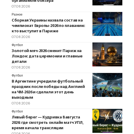
организмом боксера
07.08.2026
Разное
Сборная Украины назвала состав на
чемпионат Европы-2026 по плаванию:
кто выступит в Париже
07.08.2026
Футбол
Золотой мяч-2026 сменит Париж на
Лондон: дата церемонии и главные
детали
07.08.2026
Футбол
В Аргентине учредили футбольный
праздник после победы над Англией
на ЧМ-2026 и сделали этот день
выходным
07.08.2026
Футбол
Левый берег — Кудривка 8 августа
2026: где смотреть онлайн матч УПЛ,
время начала трансляции
07.08.2026