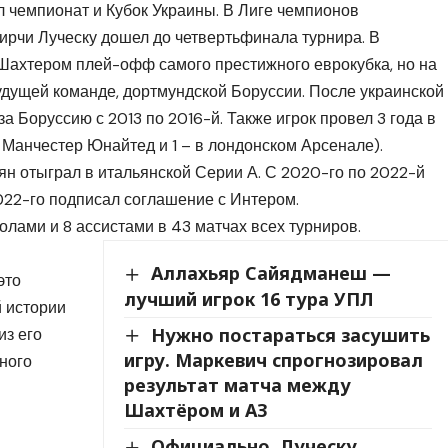
 чемпионат и Кубок Украины. В Лиге чемпионов
ирчи Луческу дошел до четвертьфинала турнира. В
 Шахтером плей-офф самого престижного еврокубка, но на
будущей команде, дортмундской Боруссии. После украинской
 Боруссию с 2013 по 2016-й. Также игрок провел 3 года в
 Манчестер Юнайтед и 1 – в лондонском Арсенале).
н отыграл в итальянской Серии А. С 2020-го по 2022-й
022-го подписал соглашение с Интером.
олами и 8 ассистами в 43 матчах всех турниров.
Аллахьяр Сайядманеш —
это
лучший игрок 16 тура УПЛ
й истории
Нужно постараться засушить
из его
игру. Маркевич спрогнозировал
чного
результат матча между
Шахтёром и АЗ
Официально. Луческу