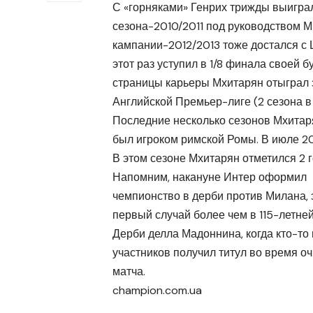
С «горняками» Генрих трижды выиграл
сезона-2010/2011 под руководством М
кампании-2012/2013 тоже достался с
этот раз уступил в 1/8 финала своей 
страницы карьеры Мхитарян отыграл за
Английской Премьер-лиге (2 сезона в
Последние несколько сезонов Мхитаря
был игроком римской Ромы. В июле 2
В этом сезоне Мхитарян отметился 2 г
Напомним, накануне Интер оформил
чемпионство в дерби против Милана, 
первый случай более чем в 115-летне
Дерби делла Мадоннина, когда кто-то 
участников получил титул во время о
матча.
champion.com.ua