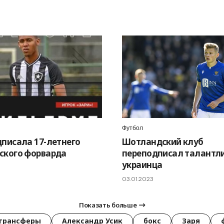
Футбол
дписала 17-летнего
Шотландский клуб
ского форварда
переподписал талантл
украинца
03.01.2023
Показать больше
трансферы
Александр Усик
бокс
Заря