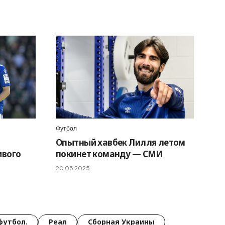
Футбол
Опытный хавбек Лилля летом
ивого
покинет команду — СМИ
20.05.2025
футбол.
Реал
Сборная Украины