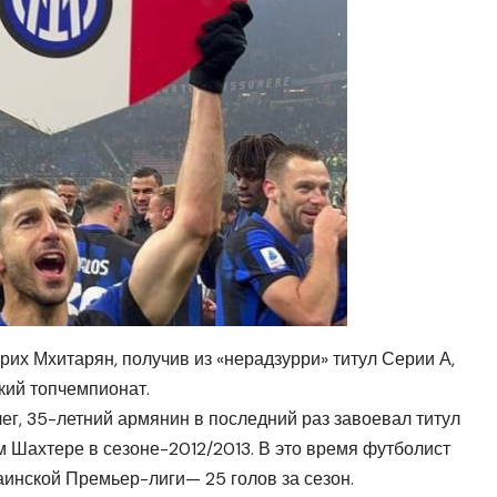
их Мхитарян, получив из «нерадзурри» титул Серии А,
кий топчемпионат.
лег, 35-летний армянин в последний раз завоевал титул
 Шахтере в сезоне-2012/2013. В это время футболист
инской Премьер-лиги— 25 голов за сезон.