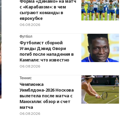
Форма «Динамо» на матч
с «Карабахом»: в чем
сыграют команды в
еврокубке
06.08.2026
Футбол
Футболист сборной
Уганды Дэвид Овори
погиб после нападения в
Кампале: что известно
06.08.2026
Теннис
Чемпионка
Уимблдона-2026 Носкова
вылетела после матча с
Макнэлли: обзор и счет
матча
06.08.2026